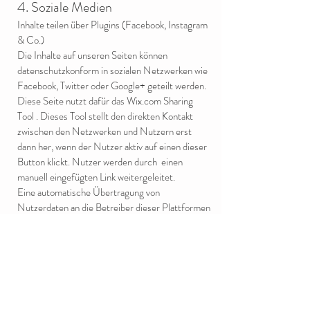
4. Soziale Medien
Inhalte teilen über Plugins (Facebook, Instagram
& Co.)
Die Inhalte auf unseren Seiten können
datenschutzkonform in sozialen Netzwerken wie
Facebook, Twitter oder Google+ geteilt werden.
Diese Seite nutzt dafür das Wix.com Sharing
Tool . Dieses Tool stellt den direkten Kontakt
zwischen den Netzwerken und Nutzern erst
dann her, wenn der Nutzer aktiv auf einen dieser
Button klickt. Nutzer werden durch einen
manuell eingefügten Link weitergeleitet.
Eine automatische Übertragung von
Nutzerdaten an die Betreiber dieser Plattformen
erfolgt durch dieses Tool nicht. Ist der Nutzer
bei einem der sozialen Netzwerke angemeldet,
erscheint bei der Nutzung der Social-Buttons
von Facebook, Google+1, Twitter & Co. ein
Informations-Fenster, in dem der Nutzer den
Text vor dem Absenden bestätigen kann.