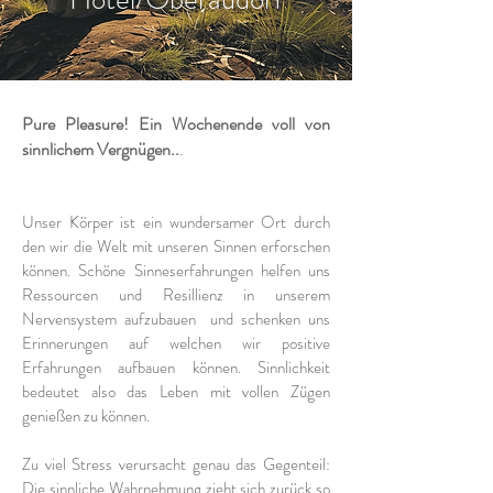
Pure Pleasure! Ein Wochenende voll von
sinnlichem Vergnügen..
.
Unser Körper ist ein wundersamer Ort durch
den wir die Welt mit unseren Sinnen erforschen
können. Schöne Sinneserfahrungen helfen uns
Ressourcen und Resillienz in unserem
Nervensystem aufzubauen und schenken uns
Erinnerungen auf welchen wir positive
Erfahrungen aufbauen können. Sinnlichkeit
bedeutet also das Leben mit vollen Zügen
genießen zu können.
Zu viel Stress verursacht genau das Gegenteil:
Die sinnliche Wahrnehmung zieht sich zurück so