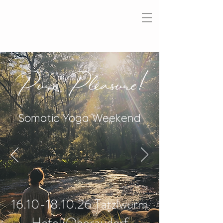
Pure Pleasure!
Somatic Yoga Weekend
16.10-18.10.26
Tatzlwurm
Hotel/Oberaudorf