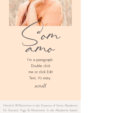
Som
amo
I’m a paragraph.
Double click
me or click Edit
Text, it's easy.
scroll
Herzlich Willkommen in der Essence of Soma Akademie
für Somatic Yoga & Movement.
In der Akademie bieten