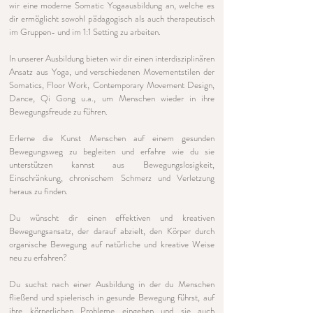
wir eine moderne Somatic Yogaausbildung an, welche es
dir ermöglicht sowohl pädagogisch als auch therapeutisch
im Gruppen- und im 1:1 Setting zu arbeiten.
In unserer Ausbildung bieten wir dir einen interdisziplinären
Ansatz aus Yoga, und verschiedenen Movementstilen der
Somatics, Floor Work, Contemporary Movement Design,
Dance, Qi Gong u.a., um Menschen wieder in ihre
Bewegungsfreude zu führen.
Erlerne die Kunst Menschen auf einem gesunden
Bewegungsweg zu begleiten und erfahre wie du sie
unterstützen kannst aus Bewegungslosigkeit,
Einschränkung, chronischem Schmerz und Verletzung
heraus zu finden.
Du wünscht dir einen effektiven und kreativen
Bewegungsansatz, der darauf abzielt, den Körper durch
organische Bewegung auf natürliche und kreative Weise
neu zu erfahren?
Du suchst nach einer Ausbildung in der du Menschen
fließend und spielerisch in gesunde Bewegung führst, auf
ihre körperlichen Probleme eingehen und sie auch