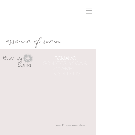
essence of soma
SOMaMO
Somatics, Yoga &
Movement
Ausbildung
Deine Kreativität entfalten