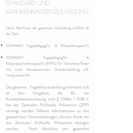
Standard und
Krankenkassenzulassung
Nach Abschluss der gesamten Ausbildung er
h
ältst du
die Titel:
SOMAMO Yogapädagog*in &
Körpertherapeut*in
SOMAMO Yogapädagog*In &
Körperpsychotherapeut*in (HPG) für Teilnehmer*Innen
mit einer therapeutischen Grundausbildung z.B.
Heilpraktiker*In
Die gesamte
Yogaleh
rerausbildung orientiert sich
an den Vorgaben, die für die
Krankenkassenzulassung, nach § 20Abs. 1 SGB V,
bei der Zentralen Prüfstelle Prävention (ZPP)
verlangt werden.
Nähere Informationen zu den
gesetzlichen Vorraussetzungen, können direkt bei
der Zentralen Prüfstelle Prävention bezogen
werden.
Nach Abschluss der gesamten