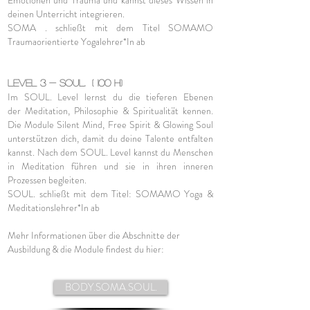
Emotionen und Trauma und kannst dieses Wissen in
deinen Unterricht integrieren.
SOMA . schließt mit dem Titel SOMAMO
Traumaorientierte Yogalehrer*In ab
Level 3 - SOUL. ( 100 h)
Im SOUL. Level lernst du die tieferen Ebenen
der
Meditation, Philosophie & Spiritualität kennen.
Die Module Silent Mind, Free Spirit & Glowing Soul
unterstützen dich, damit du deine Talente entfalten
kannst. Nach dem SOUL. Level kannst du Menschen
in Me
ditation führen und sie in ihren inneren
Prozessen begleiten.
SOUL. schließt mit dem Titel: SOMAMO Yoga &
Meditationslehrer*In ab
Mehr Informati
onen über die Abschnitte der
Ausbildung
& die Module
findest du hier:
BODY.SOMA.SOUL.