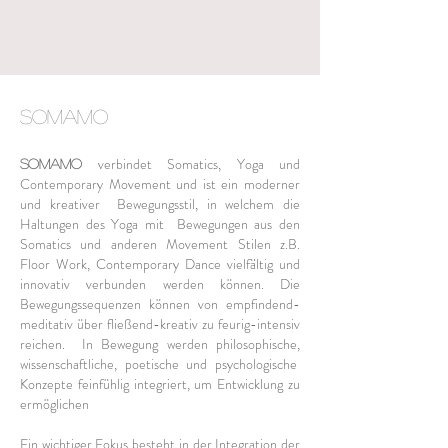
SOMAMO
verbindet Somatics,
Yoga und
SOMAMO
Contemporary Movement
und
ist ein moderner
und kreativer Bewegungsstil
, in welchem die
Haltungen des Yoga mit Bewegungen aus den
Somatics und anderen Movement Stilen z.B.
Floor Work, Contemporary Dance vielfältig und
innovativ verbunden werden können. Die
Bewegungs
s
equenzen können von empfindend-
meditativ über fließend-kreativ zu feurig-intensiv
reichen. In Bewegung werden philosophische,
wissenschaftliche, poetische und psychologische
Konzepte feinfühlig integriert, um Entwicklung zu
ermöglichen
Ein wichtiger Fokus besteht in der Integration der