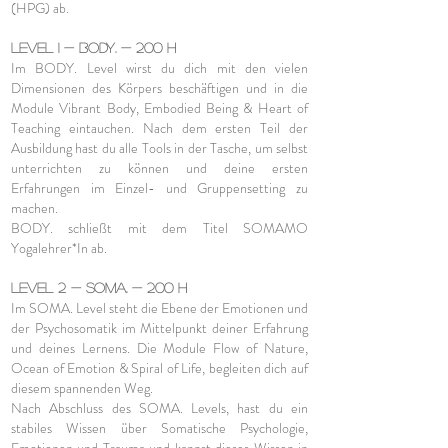
(HPG) ab.
Level 1 - BODY. - 200 h
Im
BODY.
Level wirst du dich mit den vielen
Dimensionen des Körpers beschäftigen und in die
Module Vibrant Body, Embodied Being & Heart of
Teaching eintauchen. Nach dem ersten Teil der
Ausbildung hast du alle Tools in der Tasche, um selbst
unterrichten zu können und deine ersten
Erfahrungen im Einzel- und Gruppensetting zu
machen.
BODY. schließt mit dem Titel SOMAMO
Yogalehrer*In ab.
Level 2 - SOMA. - 20
0 h
Im SOMA. Level steht die Ebene der Emotionen und
der Psychosomatik im Mittelpunkt deiner Erfahrung
und deines Lernens. Die
Module
Flow of Nature,
Ocean of Emotion & Spiral of Life, begleiten dich auf
diesem spannenden Weg.
Nach Abschluss des SOMA. Levels, hast du ein
stabiles Wissen über Somatische Psychologie,